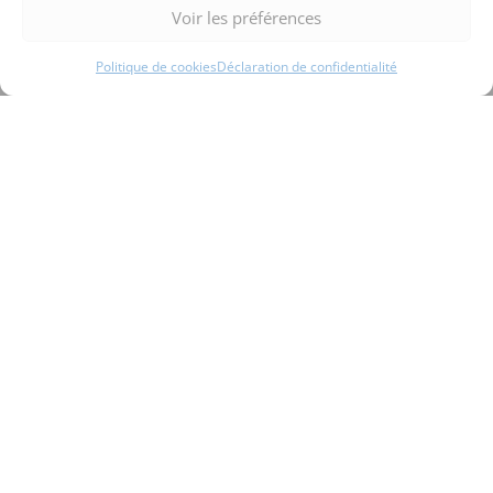
Voir les préférences
Politique de cookies
Déclaration de confidentialité
Appeler
E-mail
Plan d'accès
Nos partenaires