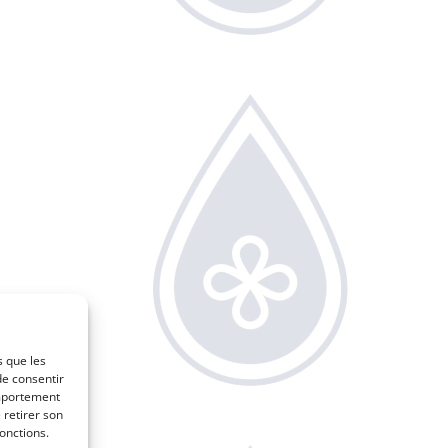
s que les
de consentir
omportement
 retirer son
onctions.